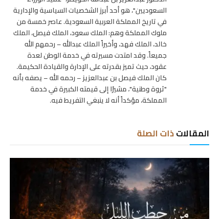
السعوديين"، هو أحد أبرز الشخصيات السياسية والإدارية
في تاريخ المملكة العربية السعودية. عاصر خمسة من
ملوك المملكة وهم: الملك سعود، الملك فيصل، الملك
خالد، الملك فهد، وأخيراً الملك عبدالله – رحمهم الله
جميعاً. وقد امتدت مسيرته في خدمة الوطن لعدة
عقود، حيث تميز بقدرته على الإدارة والقيادة الحكيمة.
كان الملك فيصل بن عبدالعزيز – رحمه الله – يصفه بأنه
"ثروة وطنية"، مشيرًا إلى قيمته الكبيرة في خدمة
المملكة، مؤكداً أنه لا ينبغي التفريط فيه.
المقالات
ذات الصلة