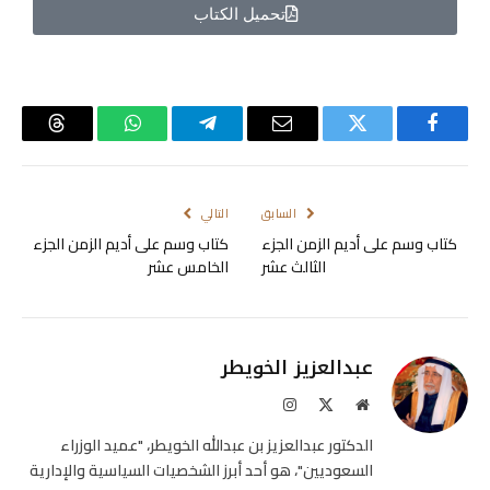
تحميل الكتاب
فيسبوك
تويتر
البريد
تيلقرام
واتساب
Threads
الإلكتروني
السابق
التالي
كتاب وسم على أديم الزمن الجزء
كتاب وسم على أديم الزمن الجزء
الثالث عشر
الخامس عشر
عبدالعزيز الخويطر
موقع
X
الانستغرام
الويب
(Twitter)
الدكتور عبدالعزيز بن عبدالله الخويطر، "عميد الوزراء
السعوديين"، هو أحد أبرز الشخصيات السياسية والإدارية