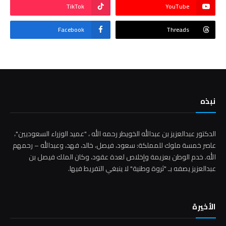
TikTok
YouTube
Facebook
Threads
نبذه
الدكتور عبدالعزيز بن عبدالله الخويطر رحمه الله ، "عميد الوزراء السعوديين"،
عاصر خمسة ملوك للمملكة: سعود، فيصل، خالد، فهد، وعبدالله – رحمهم
الله. خدم الوطن بعزيمة وإخلاص لعدة عقود، وكان الملك فيصل بن
عبدالعزيز يصفه بـ "ثروة وطنية" لا ينبغي التفريط فيها.
الأخيرة