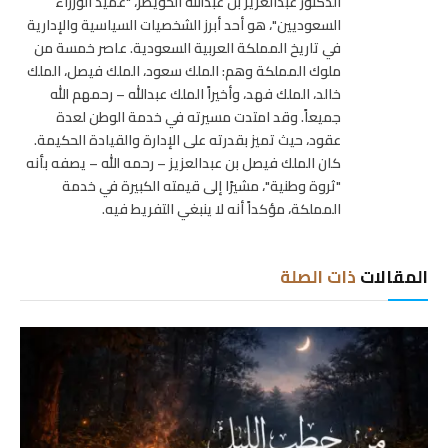
الدكتور عبدالعزيز بن عبدالله الخويطر، "عميد الوزراء
السعوديين"، هو أحد أبرز الشخصيات السياسية والإدارية
في تاريخ المملكة العربية السعودية. عاصر خمسة من
ملوك المملكة وهم: الملك سعود، الملك فيصل، الملك
خالد، الملك فهد، وأخيراً الملك عبدالله – رحمهم الله
جميعاً. وقد امتدت مسيرته في خدمة الوطن لعدة
عقود، حيث تميز بقدرته على الإدارة والقيادة الحكيمة.
كان الملك فيصل بن عبدالعزيز – رحمه الله – يصفه بأنه
"ثروة وطنية"، مشيرًا إلى قيمته الكبيرة في خدمة
المملكة، مؤكداً أنه لا ينبغي التفريط فيه.
المقالات
ذات الصلة