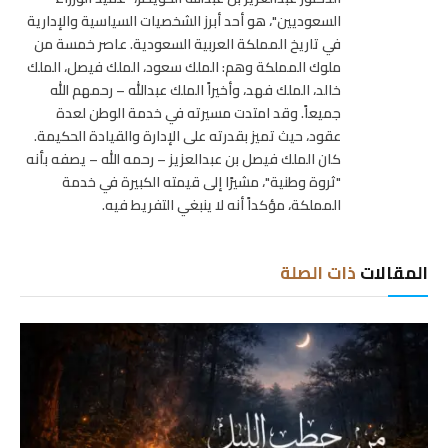
السعوديين"، هو أحد أبرز الشخصيات السياسية والإدارية
في تاريخ المملكة العربية السعودية. عاصر خمسة من
ملوك المملكة وهم: الملك سعود، الملك فيصل، الملك
خالد، الملك فهد، وأخيراً الملك عبدالله – رحمهم الله
جميعاً. وقد امتدت مسيرته في خدمة الوطن لعدة
عقود، حيث تميز بقدرته على الإدارة والقيادة الحكيمة.
كان الملك فيصل بن عبدالعزيز – رحمه الله – يصفه بأنه
"ثروة وطنية"، مشيرًا إلى قيمته الكبيرة في خدمة
المملكة، مؤكداً أنه لا ينبغي التفريط فيه.
المقالات
ذات الصلة