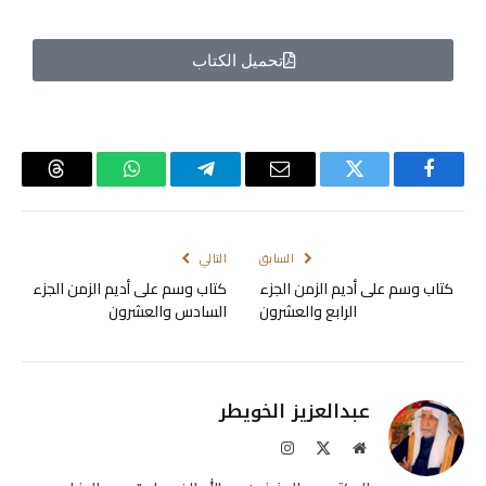
تحميل الكتاب
فيسبوك
تويتر
البريد
تيلقرام
واتساب
Threads
الإلكتروني
السابق
التالي
كتاب وسم على أديم الزمن الجزء
كتاب وسم على أديم الزمن الجزء
الرابع والعشرون
السادس والعشرون
عبدالعزيز الخويطر
موقع
X
الانستغرام
الويب
(Twitter)