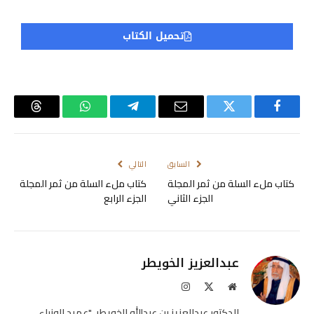
تحميل الكتاب
فيسبوك
تويتر
البريد
تيلقرام
واتساب
Threads
الإلكتروني
السابق
التالي
كتاب ملء السلة من ثمر المجلة
كتاب ملء السلة من ثمر المجلة
الجزء الثاني
الجزء الرابع
عبدالعزيز الخويطر
موقع
X
الانستغرام
الويب
(Twitter)
الدكتور عبدالعزيز بن عبدالله الخويطر، "عميد الوزراء