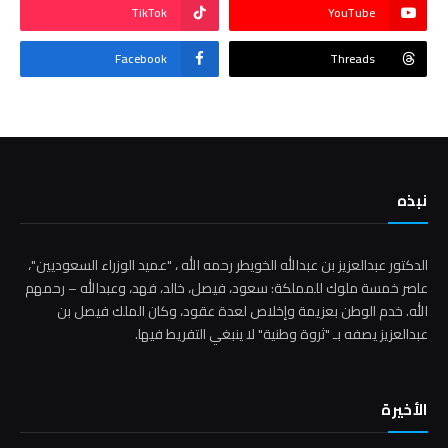
TikTok
YouTube
Facebook
Threads
نبذه
الدكتور عبدالعزيز بن عبدالله الخويطر رحمه الله ، "عميد الوزراء السعوديين"،
عاصر خمسة ملوك للمملكة: سعود، فيصل، خالد، فهد، وعبدالله – رحمهم
الله. خدم الوطن بعزيمة وإخلاص لعدة عقود، وكان الملك فيصل بن
عبدالعزيز يصفه بـ "ثروة وطنية" لا ينبغي التفريط فيها.
الأخيرة