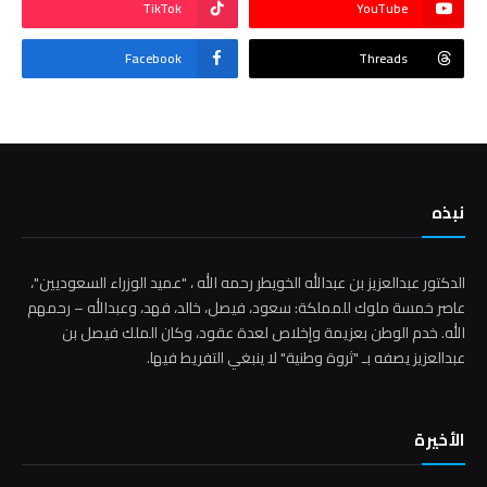
TikTok
YouTube
Facebook
Threads
نبذه
الدكتور عبدالعزيز بن عبدالله الخويطر رحمه الله ، "عميد الوزراء السعوديين"،
عاصر خمسة ملوك للمملكة: سعود، فيصل، خالد، فهد، وعبدالله – رحمهم
الله. خدم الوطن بعزيمة وإخلاص لعدة عقود، وكان الملك فيصل بن
عبدالعزيز يصفه بـ "ثروة وطنية" لا ينبغي التفريط فيها.
الأخيرة