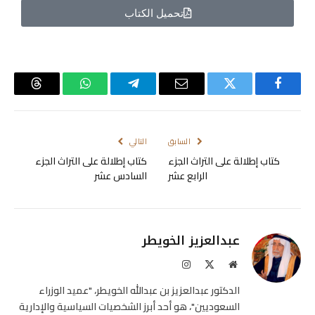
تحميل الكتاب
فيسبوك
تويتر
البريد
تيلقرام
واتساب
Threads
الإلكتروني
السابق
التالي
كتاب إطلالة على التراث الجزء
كتاب إطلالة على التراث الجزء
الرابع عشر
السادس عشر
عبدالعزيز الخويطر
موقع
X
الانستغرام
الويب
(Twitter)
الدكتور عبدالعزيز بن عبدالله الخويطر، "عميد الوزراء
السعوديين"، هو أحد أبرز الشخصيات السياسية والإدارية