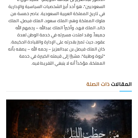
السعوديين"، هو أحد أبرز الشخصيات السياسية والإدارية
في تاريخ المملكة العربية السعودية. عاصر خمسة من
ملوك المملكة وهم: الملك سعود، الملك فيصل، الملك
خالد، الملك فهد، وأخيراً الملك عبدالله – رحمهم الله
جميعاً. وقد امتدت مسيرته في خدمة الوطن لعدة
عقود، حيث تميز بقدرته على الإدارة والقيادة الحكيمة.
كان الملك فيصل بن عبدالعزيز – رحمه الله – يصفه بأنه
"ثروة وطنية"، مشيرًا إلى قيمته الكبيرة في خدمة
المملكة، مؤكداً أنه لا ينبغي التفريط فيه.
المقالات
ذات الصلة