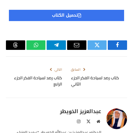
تحميل الكتاب
فيسبوك
تويتر
البريد
تيلقرام
واتساب
Threads
الإلكتروني
السابق
التالي
كتاب رصد لسياحة الفكر الجزء
كتاب رصد لسياحة الفكر الجزء
الثاني
الرابع
عبدالعزيز الخويطر
موقع
X
الانستغرام
الويب
(Twitter)
الدكتور عبدالعزيز بن عبدالله الخويطر، "عميد الوزراء