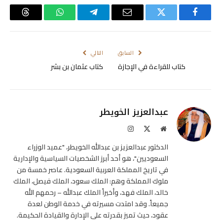
فيسبوك
تويتر
البريد
تيلقرام
واتساب
Threads
الإلكتروني
السابق
التالي
كتاب للقراءة في الإجازة
كتاب عثمان بن بشر
عبدالعزيز الخويطر
موقع
X
الانستغرام
الويب
(Twitter)
الدكتور عبدالعزيز بن عبدالله الخويطر، "عميد الوزراء
السعوديين"، هو أحد أبرز الشخصيات السياسية والإدارية
في تاريخ المملكة العربية السعودية. عاصر خمسة من
ملوك المملكة وهم: الملك سعود، الملك فيصل، الملك
خالد، الملك فهد، وأخيراً الملك عبدالله – رحمهم الله
جميعاً. وقد امتدت مسيرته في خدمة الوطن لعدة
عقود، حيث تميز بقدرته على الإدارة والقيادة الحكيمة.