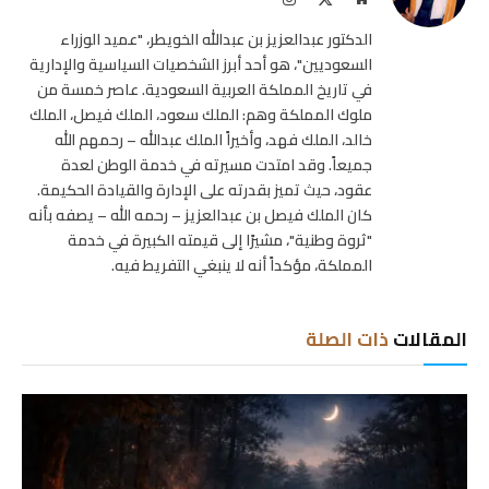
الويب
(Twitter)
الدكتور عبدالعزيز بن عبدالله الخويطر، "عميد الوزراء
السعوديين"، هو أحد أبرز الشخصيات السياسية والإدارية
في تاريخ المملكة العربية السعودية. عاصر خمسة من
ملوك المملكة وهم: الملك سعود، الملك فيصل، الملك
خالد، الملك فهد، وأخيراً الملك عبدالله – رحمهم الله
جميعاً. وقد امتدت مسيرته في خدمة الوطن لعدة
عقود، حيث تميز بقدرته على الإدارة والقيادة الحكيمة.
كان الملك فيصل بن عبدالعزيز – رحمه الله – يصفه بأنه
"ثروة وطنية"، مشيرًا إلى قيمته الكبيرة في خدمة
المملكة، مؤكداً أنه لا ينبغي التفريط فيه.
المقالات
ذات الصلة