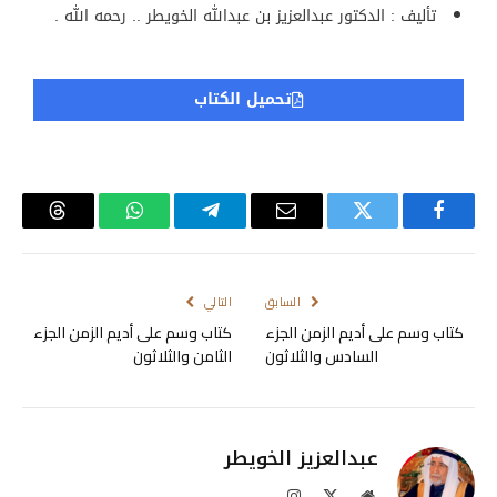
تأليف : الدكتور عبدالعزيز بن عبدالله الخويطر .. رحمه الله .
تحميل الكتاب
فيسبوك
تويتر
البريد
تيلقرام
واتساب
Threads
الإلكتروني
السابق
التالي
كتاب وسم على أديم الزمن الجزء
كتاب وسم على أديم الزمن الجزء
السادس والثلاثون
الثامن والثلاثون
عبدالعزيز الخويطر
موقع
X
الانستغرام