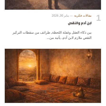
مقالات فكرية
يناير 30, 2026
ابن آدم والنقص
بين ذكاء العقل وغفلة اللحظة, طرائف من سقطات التركيز
النقص ملازم لابن آدم، يأتيه من…