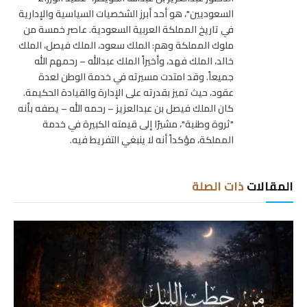
السعوديين"، هو أحد أبرز الشخصيات السياسية والإدارية
في تاريخ المملكة العربية السعودية. عاصر خمسة من
ملوك المملكة وهم: الملك سعود، الملك فيصل، الملك
خالد، الملك فهد، وأخيراً الملك عبدالله – رحمهم الله
جميعاً. وقد امتدت مسيرته في خدمة الوطن لعدة
عقود، حيث تميز بقدرته على الإدارة والقيادة الحكيمة.
كان الملك فيصل بن عبدالعزيز – رحمه الله – يصفه بأنه
"ثروة وطنية"، مشيرًا إلى قيمته الكبيرة في خدمة
المملكة، مؤكداً أنه لا ينبغي التفريط فيه.
المقالات
ذات الصلة