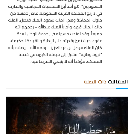
السعوديين"، هو أحد أبرز الشخصيات السياسية والإدارية
في تاريخ المملكة العربية السعودية. عاصر خمسة من
ملوك المملكة وهم: الملك سعود، الملك فيصل، الملك
خالد، الملك فهد، وأخيراً الملك عبدالله – رحمهم الله
جميعاً. وقد امتدت مسيرته في خدمة الوطن لعدة
عقود، حيث تميز بقدرته على الإدارة والقيادة الحكيمة.
كان الملك فيصل بن عبدالعزيز – رحمه الله – يصفه بأنه
"ثروة وطنية"، مشيرًا إلى قيمته الكبيرة في خدمة
المملكة، مؤكداً أنه لا ينبغي التفريط فيه.
المقالات
ذات الصلة