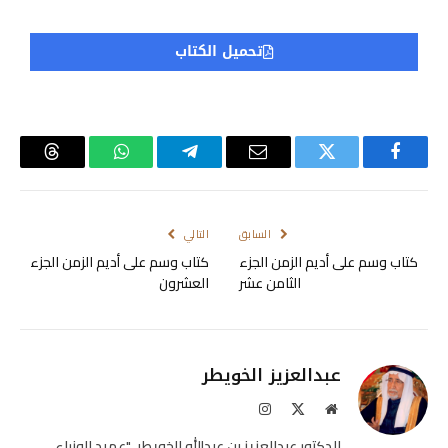
تحميل الكتاب
فيسبوك
تويتر
البريد
تيلقرام
واتساب
Threads
الإلكتروني
السابق
التالي
كتاب وسم على أديم الزمن الجزء
كتاب وسم على أديم الزمن الجزء
الثامن عشر
العشرون
عبدالعزيز الخويطر
موقع
X
الانستغرام
الويب
(Twitter)
الدكتور عبدالعزيز بن عبدالله الخويطر، "عميد الوزراء