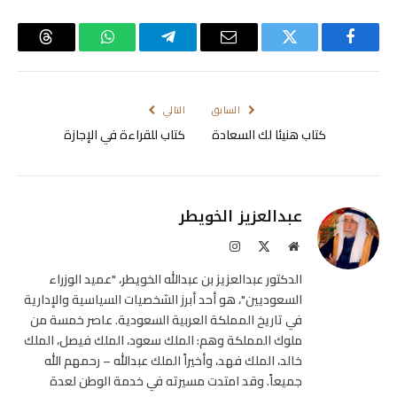
فيسبوك
تويتر
البريد
تيلقرام
واتساب
Threads
الإلكتروني
السابق
التالي
كتاب هنيئا لك السعادة
كتاب للقراءة في الإجازة
عبدالعزيز الخويطر
موقع
X
الانستغرام
الويب
(Twitter)
الدكتور عبدالعزيز بن عبدالله الخويطر، "عميد الوزراء
السعوديين"، هو أحد أبرز الشخصيات السياسية والإدارية
في تاريخ المملكة العربية السعودية. عاصر خمسة من
ملوك المملكة وهم: الملك سعود، الملك فيصل، الملك
خالد، الملك فهد، وأخيراً الملك عبدالله – رحمهم الله
جميعاً. وقد امتدت مسيرته في خدمة الوطن لعدة