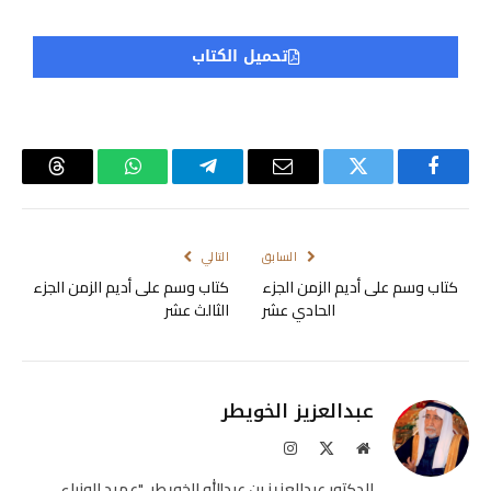
تحميل الكتاب
فيسبوك
تويتر
البريد
تيلقرام
واتساب
Threads
الإلكتروني
السابق
التالي
كتاب وسم على أديم الزمن الجزء
كتاب وسم على أديم الزمن الجزء
الحادي عشر
الثالث عشر
عبدالعزيز الخويطر
موقع
X
الانستغرام
الويب
(Twitter)
الدكتور عبدالعزيز بن عبدالله الخويطر، "عميد الوزراء