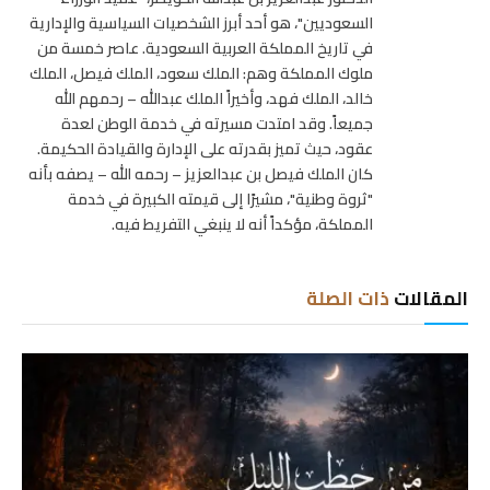
السعوديين"، هو أحد أبرز الشخصيات السياسية والإدارية
في تاريخ المملكة العربية السعودية. عاصر خمسة من
ملوك المملكة وهم: الملك سعود، الملك فيصل، الملك
خالد، الملك فهد، وأخيراً الملك عبدالله – رحمهم الله
جميعاً. وقد امتدت مسيرته في خدمة الوطن لعدة
عقود، حيث تميز بقدرته على الإدارة والقيادة الحكيمة.
كان الملك فيصل بن عبدالعزيز – رحمه الله – يصفه بأنه
"ثروة وطنية"، مشيرًا إلى قيمته الكبيرة في خدمة
المملكة، مؤكداً أنه لا ينبغي التفريط فيه.
المقالات
ذات الصلة