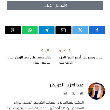
تحميل الكتاب
فيسبوك
تويتر
البريد
تيلقرام
واتساب
Threads
الإلكتروني
السابق
التالي
كتاب وسم على أديم الزمن الجزء
كتاب وسم على أديم الزمن الجزء
الثالث عشر
الخامس عشر
عبدالعزيز الخويطر
موقع
X
الانستغرام
الويب
(Twitter)
الدكتور عبدالعزيز بن عبدالله الخويطر، "عميد الوزراء
السعوديين"، هو أحد أبرز الشخصيات السياسية والإدارية