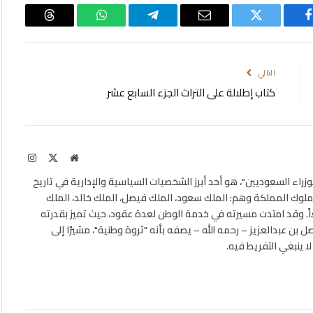
فيسبوك
تويتر
البريد
تيلقرام
واتساب
Threads
الإلكتروني
التالي
كتاب إطلالة على التراث الجزء السابع عشر
موقع
X
الانستغ
الويب
(Twitter)
الوزراء السعوديين"، هو أحد أبرز الشخصيات السياسية والإدارية في تاريخ
لوك المملكة وهم: الملك سعود، الملك فيصل، الملك خالد، الملك
يعاً. وقد امتدت مسيرته في خدمة الوطن لعدة عقود، حيث تميز بقدرته
 بن عبدالعزيز – رحمه الله – يصفه بأنه "ثروة وطنية"، مشيرًا إلى
ا ينبغي التفريط فيه.