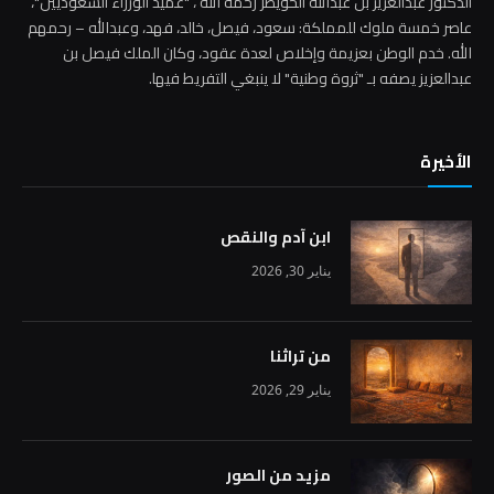
الدكتور عبدالعزيز بن عبدالله الخويطر رحمه الله ، "عميد الوزراء السعوديين"،
عاصر خمسة ملوك للمملكة: سعود، فيصل، خالد، فهد، وعبدالله – رحمهم
الله. خدم الوطن بعزيمة وإخلاص لعدة عقود، وكان الملك فيصل بن
عبدالعزيز يصفه بـ "ثروة وطنية" لا ينبغي التفريط فيها.
الأخيرة
ابن آدم والنقص
يناير 30, 2026
من تراثنا
يناير 29, 2026
مزيد من الصور